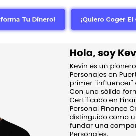
sforma Tu Dinero!
¡Quiero Coger El 
Hola, soy Ke
Kevin es un pioner
Personales en Puer
primer "influencer"
Con una sólida fo
Certificado en Fina
Personal Finance Co
distinguido como u
fundar una compañ
Personales.